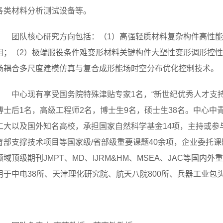
各类材料分析测试设备等。
团队核心研究方向包括：（1）高强轻质材料复杂构件高性能
用；（2）极端服役条件难变形材料关键构件大塑性变形调形控性
场耦合多尺度建模仿真与复合成形能场时空分布优化控制技术。
中心现有享受国务院特殊津贴专家1名，“新世纪优秀人才支持
博士后1名，高级工程师2名，博士生9名，硕士生38名。中心中
工大以及国外知名高校，承担国家自然科学基金14项，主持或参与
育部支撑技术项目等国家级/省部级重要课题40余项，企业委托课题
领域顶级期刊JMPT、MD、IJRM&HM、MSEA、JAC等国
用于中电38所、天津理化研究院、航天八院800所、兵器工业包